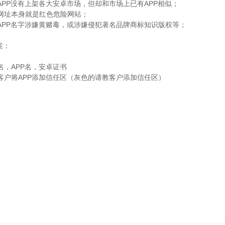
的APP没有上架各大安卓市场，但却和市场上已有APP相似；
您的网址本身就是红色危险网站；
您的APP名字涉嫌黄赌毒，或涉嫌侵犯著名品牌商标知识版权等；
案：
包名，APP名，安卓证书
引导客户将APP添加信任区（灰色的请教客户添加信任区）