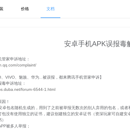
装
价格
文档
安卓手机APK误报毒
机管家申诉地址：
/m.qq.com/complaint/
O、VIVO、魅族、华为...被误报，都来腾讯手机管家申诉】
报毒申诉地址：
bbs.duba.net/forum-6544-1.html
原因！
安卓包名随机生成的，用到了之前被举报无数次的别人弃用的包名，或者和
APK打包没有使用独立的证书，建议创建独立的安卓证书（资深玩家可自建
书）
的APP被多人举报；